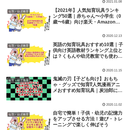
2021.01.08
【2021年】人気知育玩具ランキ
知育・幼児教育
ング50選｜赤ちゃん〜小学生（0
歳〜6歳）向け楽天・Amazonプ
レゼントおすすめ
2020.12.13
英語の知育玩具おすすめ10選｜子
知育・幼児教育
供向け英語教材ランキング上位と
は？くもんや幼児教室でも使われ
る英語おもちゃ
2020.11.15
鬼滅の刃【子ども向け】おもち
知育・幼児教育
ゃ・グッズで知育⁉︎人気漫画アニ
メおすすめ知育玩具｜炭治郎に禰
豆子に煉獄さんも
2020.11.02
自宅で簡単！子供・幼児の記憶力
知育・幼児教育
をアップさせる方法！遊び・トレ
ーニングで楽しく伸ばそう