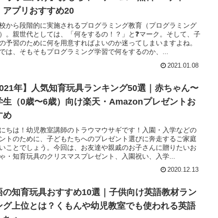
・アプリおすすめ20
校から段階的に実施されるプログラミング教育（プログラミング
）。親世代としては、「何をするの！？」と❓マーク。そして、子
の予習のために何を用意すればよいのか迷ってしまいますよね。
では、そもそもプログラミング学習で何をするのか、...
2021.01.08
2021年】人気知育玩具ランキング50選｜赤ちゃん〜
学生（0歳〜6歳）向け楽天・Amazonプレゼントお
すめ
にちは！幼児教室講師のトラウマウサギです！入園・入学などの
ントのために、子どもたちへのプレゼント選びに奔走するご家庭
いことでしょう。今回は、お友達や親戚のお子さんに贈りたいお
ゃ・知育玩具のクリスマスプレゼント、入園祝い、入学...
2020.12.13
語の知育玩具おすすめ10選｜子供向け英語教材ラン
ング上位とは？くもんや幼児教室でも使われる英語