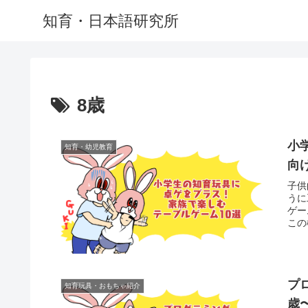
知育・日本語研究所
8歳
小
知育・幼児教育
向
子供
うに
ゲー
この
プ
知育玩具・おもちゃ紹介
歳