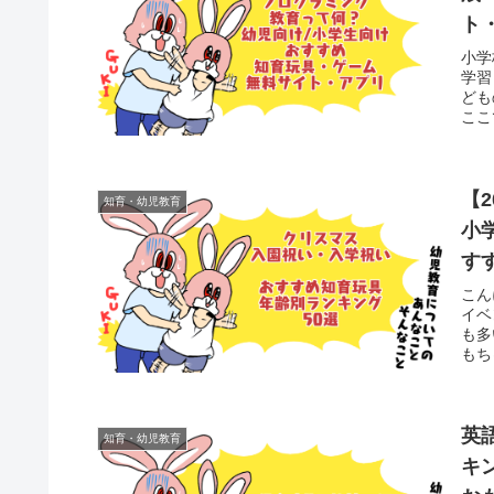
ト
小学
学習
ども
ここ
【
知育・幼児教育
小
す
こん
イベ
も多
もち
英
知育・幼児教育
キ