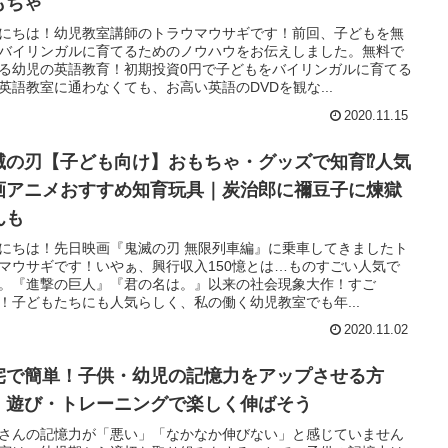
もちゃ
にちは！幼児教室講師のトラウマウサギです！前回、子どもを無
バイリンガルに育てるためのノウハウをお伝えしました。無料で
る幼児の英語教育！初期投資0円で子どもをバイリンガルに育てる
英語教室に通わなくても、お高い英語のDVDを観な...
2020.11.15
滅の刃【子ども向け】おもちゃ・グッズで知育⁉︎人気
画アニメおすすめ知育玩具｜炭治郎に禰豆子に煉獄
んも
にちは！先日映画『鬼滅の刃 無限列車編』に乗車してきましたト
マウサギです！いやぁ、興行収入150憶とは…ものすごい人気で
。『進撃の巨人』『君の名は。』以来の社会現象大作！すご
！子どもたちにも人気らしく、私の働く幼児教室でも年...
2020.11.02
宅で簡単！子供・幼児の記憶力をアップさせる方
！遊び・トレーニングで楽しく伸ばそう
さんの記憶力が「悪い」「なかなか伸びない」と感じていません