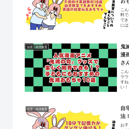
お
こん
料で
でき
には
鬼
知育・幼児教育
漫
さ
こん
ラウ
すね
い！
自
知育・幼児教育
法
お子