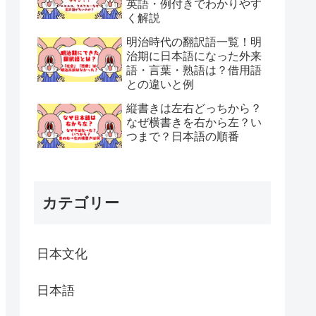
英語・例付きでわかりやす
く解説
明治時代の翻訳語一覧！明
治期に日本語になった外来
語・言葉・熟語は？借用語
との違いと例
縦書きは左右どっちから？
なぜ横書きを右から左？い
つまで？日本語の順番
カテゴリー
日本文化
日本語