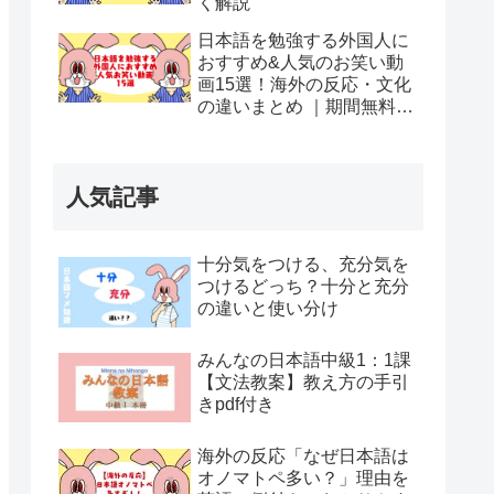
く解説
日本語を勉強する外国人に
おすすめ&人気のお笑い動
画15選！海外の反応・文化
の違いまとめ ｜期間無料の
動画配信サービスも
人気記事
十分気をつける、充分気を
つけるどっち？十分と充分
の違いと使い分け
みんなの日本語中級1：1課
【文法教案】教え方の手引
きpdf付き
海外の反応「なぜ日本語は
オノマトペ多い？」理由を