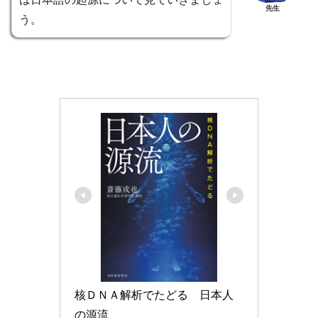
先生
う。
核ＤＮＡ解析でたどる　日本人
の源流